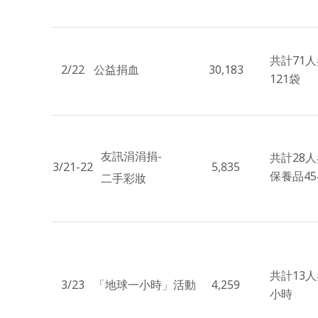
共計71
2/22
公益捐血
30,183
121袋
友訊涓涓捐-
共計28
3/21-22
5,835
保養品45
二手彩妝
共計13
3/23
「地球一小時」活動
4,259
小時