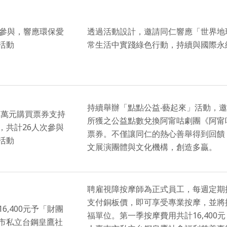
人參與，響應環保愛
透過活動設計，邀請同仁響應「世界地
活動
常生活中實踐綠色行動，持續與國際永
持續舉辦「點點公益‧藝起來」活動，
.5萬元購買票券支持
所獲之公益點數兌換阿甯咕劇團《阿甯咕
，共計26人次參與
票券。不僅讓同仁的熱心善舉得到回饋
活動
文展演團體與文化機構，創造多贏。
聘雇視障按摩師為正式員工，每週定期
支付銅板價，即可享受專業按摩，並將
6,400元予「財團
福單位。第一季按摩費用共計16,400
市私立台鋼皇鷹社