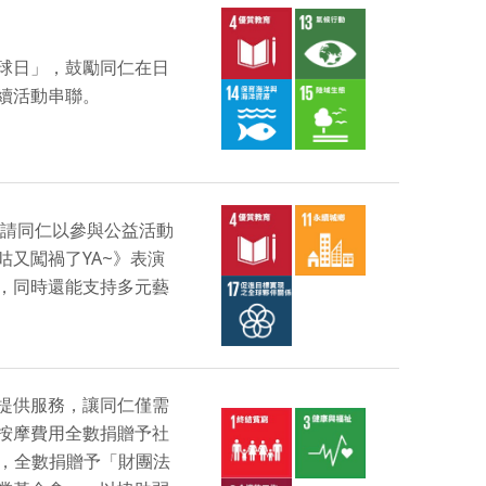
球日」，鼓勵同仁在日
續活動串聯。
邀請同仁以參與公益活動
又闖禍了YA~》表演
，同時還能支持多元藝
提供服務，讓同仁僅需
按摩費用全數捐贈予社
元，全數捐贈予「財團法