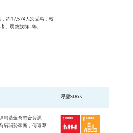
約17,574人次受惠，較
礙者、弱勢族群…等。
呼應SDGs
伊甸基金會整合資源，
貧窮弱勢家庭，傳遞即