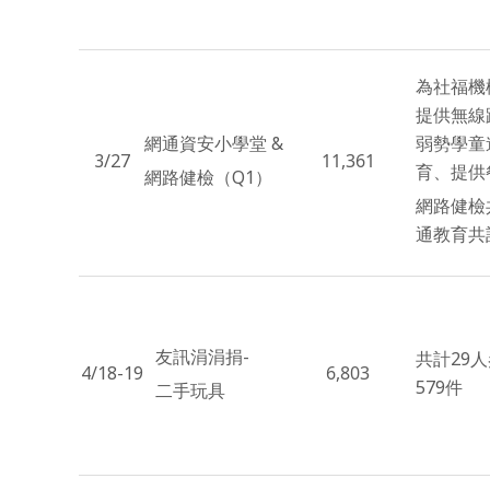
為社福機
提供無線
網通資安小學堂 &
弱勢學童
3/27
11,361
育、提供
網路健檢（Q1）
網路健檢
通教育共
友訊涓涓捐-
共計29
4/18-19
6,803
579件
二手玩具