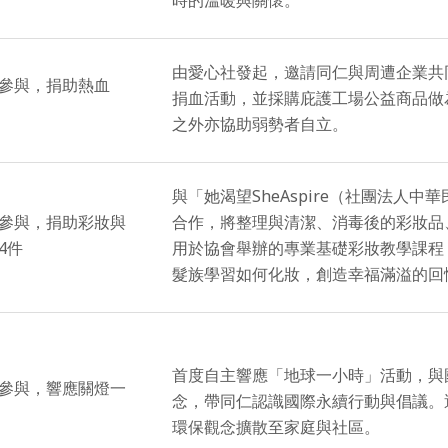
時的溫暖與關懷。
由愛心社發起，邀請同仁與周遭企業共
人參與，捐助熱血
捐血活動，並採購庇護工場公益商品做
之外亦協助弱勢者自立。
與「她渴望SheAspire（社團法人
人參與，捐助彩妝與
合作，將整理與清潔、消毒後的彩妝品
4件
用於協會舉辦的專業基礎彩妝教學課程
髮族學習如何化妝，創造幸福滿溢的回
首度自主響應「地球一小時」活動，與
人參與，響應關燈一
念，帶同仁認識國際永續行動與倡議。
環保觀念擴散至家庭與社區。