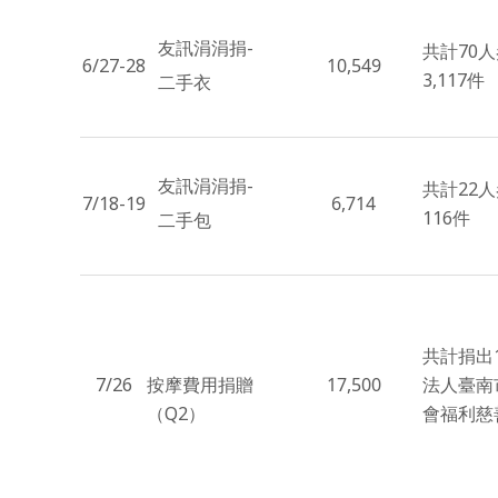
友訊涓涓捐-
共計70
6/27-28
10,549
3,117件
二手衣
友訊涓涓捐-
共計22
7/18-19
6,714
116件
二手包
共計捐出1
7/26
按摩費用捐贈
17,500
法人臺南
（Q2）
會福利慈