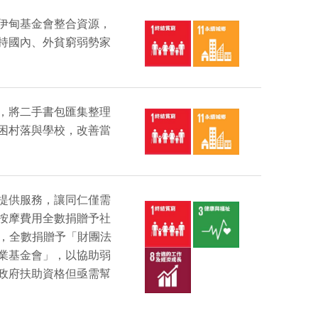
伊甸基金會整合資源，
持國內、外貧窮弱勢家
，將二手書包匯集整理
困村落與學校，改善當
提供服務，讓同仁僅需
按摩費用全數捐贈予社
元，全數捐贈予「財團法
業基金會」，以協助弱
政府扶助資格但亟需幫