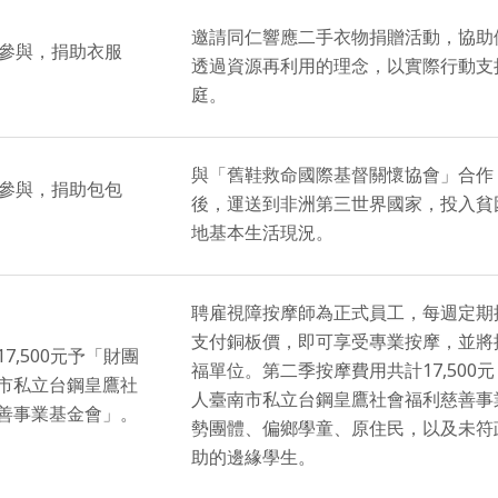
邀請同仁響應二手衣物捐贈活動，協助
人參與，捐助衣服
透過資源再利用的理念，以實際行動支
庭。
與「舊鞋救命國際基督關懷協會」合作
人參與，捐助包包
後，運送到非洲第三世界國家，投入貧
地基本生活現況。
聘雇視障按摩師為正式員工，每週定期
支付銅板價，即可享受專業按摩，並將
7,500元予「財團
福單位。第二季按摩費用共計17,500
市私立台鋼皇鷹社
人臺南市私立台鋼皇鷹社會福利慈善事
善事業基金會」。
勢團體、偏鄉學童、原住民，以及未符
助的邊緣學生。