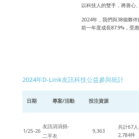
以科技人的雙手，將善心
2024年，我們與38個夥
前一年度成長87.9%，
2024年D-Link友訊科技公益參與統計
日期
專案/活動
投注資源
友訊涓涓捐-
共計67
1/25-26
9,363
2,784件
二手衣