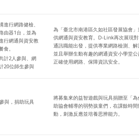
構進行網路健檢、
為「臺北市南港區久如社區發展協會」
路由器1台，並為
供網通與資安教育。D-Link再次展現
進行網通與資安教
通訊職能出發，提供專業網路檢測、解
餐食。
並且舉辦生動有趣的網通資安小學堂公
共計2人參與、網
正確使用網路、保障資訊安全。
計20位師生參與
將募集來的益智遊戲與玩具捐贈至「為
人參與，捐助玩具
助協會輔導的弱勢孩童們，在課餘時間
動，刺激反應並培養思辨能力。