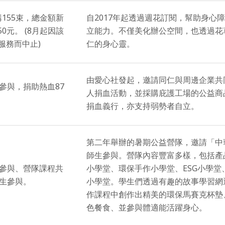
購155束，總金額新
自2017年起透過週花訂閱，幫助身心
150元。 (8月起因該
立能力。不僅美化辦公空間，也透過花
服務而中止)
仁的身心靈。
由愛心社發起，邀請同仁與周邊企業共
人參與，捐助熱血87
人捐血活動，並採購庇護工場的公益商
捐血義行，亦支持弱勢者自立。
第二年舉辦的暑期公益營隊，邀請「中
師生參與。營隊內容豐富多樣，包括產
人參與、營隊課程共
小學堂、環保手作小學堂、ESG小學堂
師生參與。
小學堂。學生們透過有趣的故事學習網
作課程中創作出精美的環保馬賽克杯墊
色餐食、並參與體適能活躍身心。