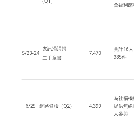
（Q1）
會福利慈
友訊涓涓捐-
共計16
5/23-24
7,470
385件
二手童書
為社福機
6/25
網路健檢（Q2）
4,399
提供無線
人參與