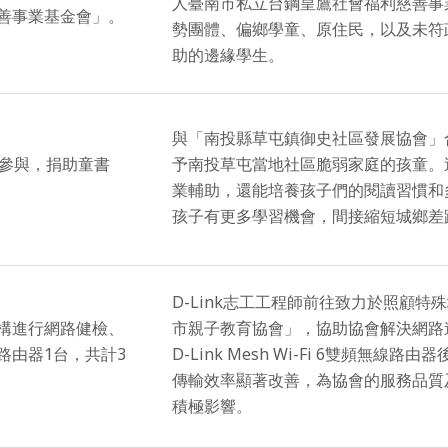
人臺南市私立台鋼皇鷹社會福利慈善事
善事業基金會」。
勢團體、偏鄉學童、原住民，以及未符
助的邊緣學生。
與「南投縣草屯鎮御史社區發展協會」
人參與，捐助童書
予南投草屯當地社區脆弱家庭的孩童。
業輔助，還能培養孩子們的閱讀習慣和
孩子有更多學習機會，間接縮短城鄉差
D-Link志工工程師前往致力於照顧特
構進行網路健檢、
市親子教育協會」，協助協會解決網路
路由器1台，共計3
D-Link Mesh Wi-Fi 6雙頻無線
傳輸效率顯著改善，為協會的服務品質
積極影響。