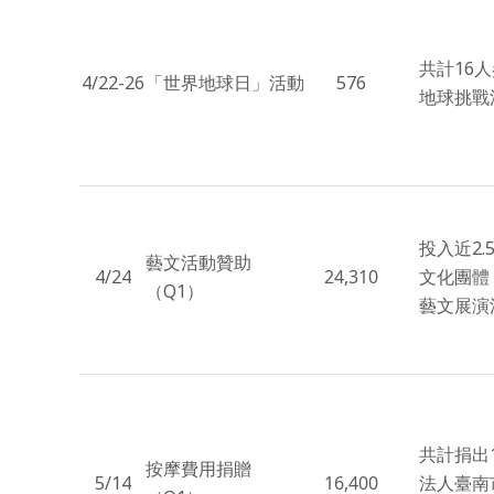
共計16
4/22-26
「世界地球日」活動
576
地球挑戰
投入近2
藝文活動贊助
4/24
24,310
文化團體
（Q1）
藝文展演
共計捐出1
按摩費用捐贈
5/14
16,400
法人臺南